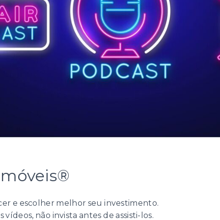
imóveis®
er e escolher melhor seu investimento.
ídeos, não invista antes de assisti-los.