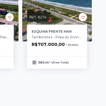
Ref.:
8274
ESQUINA FRENTE MAR
Balneário Praia Grande - Praia do Ervino/SC
Tamboretes - Praia do Ervino/SC
R$707.000,00
/ 
VENDA
385 m²
(
Área Total
)