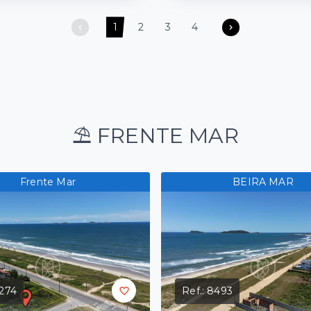
1
2
3
4
⛱️ FRENTE MAR
Frente Mar
BEIRA MAR
274
Ref.:
8493