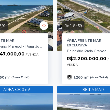
391
Ref.:
8459
NTE MAR
ÁREA FRENTE MAR
EXCLUSIVA
Balneário Maresol - Praia do Ervino/SC
47.000,00
/ 
VENDA
R$2.200.000,00
/ 
VENDA
60 m²
1.260 m²
(
Área Total
)
(
Área Total
)
ÁREA 5000 m²
BEIRA MAR