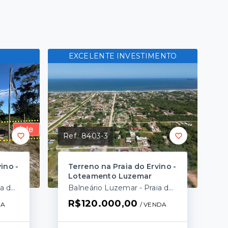
EXCELENTE INVESTIMENTO
Ref.:
8403-3
ino -
Terreno na Praia do Ervino -
Loteamento Luzemar
Balneário Luzemar - Praia do Ervino/SC
Balneário Luzemar - Praia do Ervino/SC
R$120.000,00
DA
/ 
VENDA