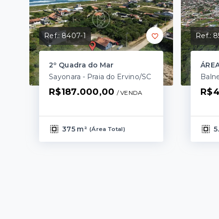
Ref.:
8407-1
Ref.:
8
2º Quadra do Mar
ÁREA
Sayonara - Praia do Ervino/SC
R$187.000,00
R$4
/ 
VENDA
375 m²
5
(
Área Total
)