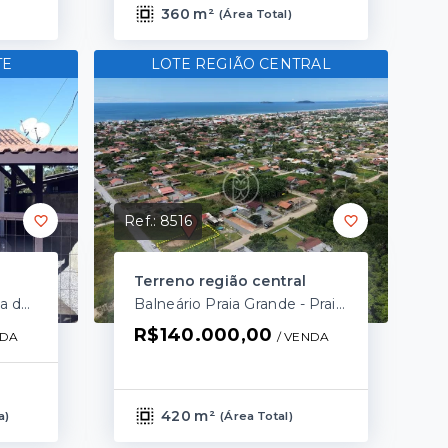
360 m²
(
Área Total
)
TE
LOTE REGIÃO CENTRAL
Ref.:
8516
Terreno região central
Balneário Luzemar - Praia do Ervino/SC
Balneário Praia Grande - Praia do Ervino/SC
R$140.000,00
NDA
/ 
VENDA
420 m²
a
)
(
Área Total
)