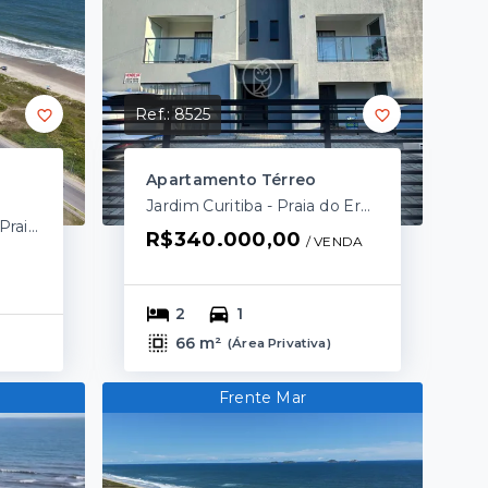
Ref.:
8525
Apartamento Térreo
Jardim Curitiba - Praia do Ervino/SC
Balneário Praia Grande - Praia do Ervino/SC
R$340.000,00
/ 
VENDA
2
1
66 m²
(
Área Privativa
)
Frente Mar