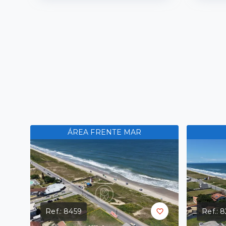
ÁREA FRENTE MAR
Ref.:
8459
Ref.:
8