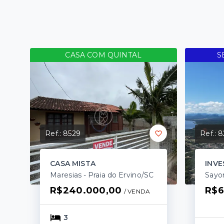
CASA COM QUINTAL
S
Ref.:
8529
Ref.:
8
CASA MISTA
INV
Maresias - Praia do Ervino/SC
Sayon
R$240.000,00
R$6
/ 
VENDA
3