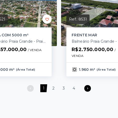
521
Ref.:
8531
 COM 5000 m²
FRENTE MAR
Balneário Praia Grande - Praia do Ervino/SC
57.000,00
R$2.750.000,00
/ 
VENDA
/ 
VENDA
.000 m²
1.960 m²
(
Área Total
)
(
Área Total
)
1
2
3
4