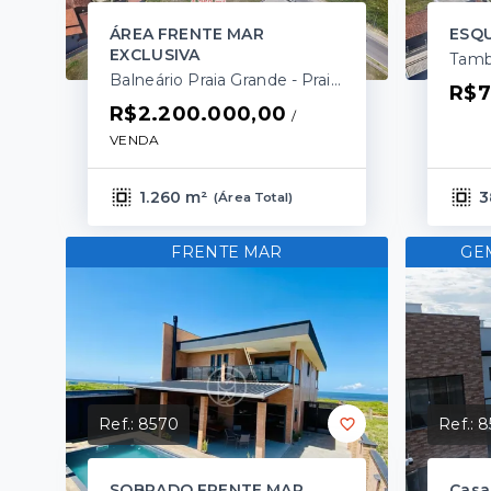
ÁREA FRENTE MAR
ESQU
EXCLUSIVA
Balneário Praia Grande - Praia do Ervino/SC
R$7
R$2.200.000,00
/ 
VENDA
1.260 m²
3
(
Área Total
)
FRENTE MAR
GE
Ref.:
8570
Ref.:
8
SOBRADO FRENTE MAR
Casa