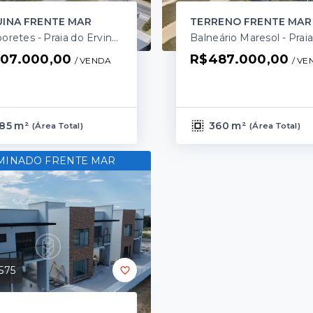
INA FRENTE MAR
TERRENO FRENTE MAR
Tamboretes - Praia do Ervino/SC
07.000,00
R$487.000,00
/ 
VENDA
/ 
VE
85 m²
360 m²
(
Área Total
)
(
Área Total
)
MINADO FRENTE MAR
575