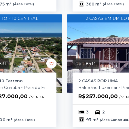
75 m²
360 m²
(
Área Total
)
(
Área Total
)
TOP 10 CENTRAL
2 CASAS EM UM LO
331
Ref.:
8414
10 Terreno
2 CASAS POR UMA
Jardim Curitiba - Praia do Ervino/SC
27.000,00
R$257.000,00
/ 
VENDA
/ 
VE
3
2
00 m²
93 m²
(
Área Total
)
(
Área Construíd