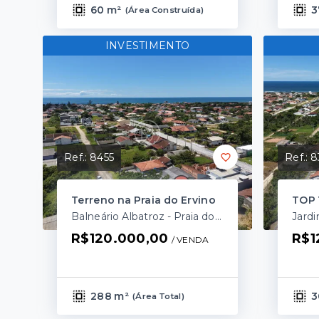
60 m²
3
(
Área Construída
)
INVESTIMENTO
Ref.:
8455
Ref.:
8
Terreno na Praia do Ervino
TOP 
Balneário Albatroz - Praia do Ervino/SC
R$120.000,00
R$1
/ 
VENDA
288 m²
3
(
Área Total
)