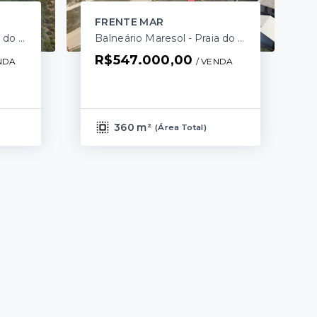
FRENTE MAR
Balneário Maresol - Praia do Ervino/SC
Balneário Maresol - Praia do Ervino/SC
R$547.000,00
NDA
/ 
VENDA
360 m²
(
Área Total
)