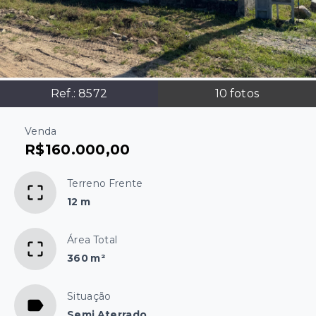
Ref.:
8572
10
fotos
Venda
R$160.000,00
Terreno Frente
12 m
Área Total
360 m²
Situação
Semi Aterrado