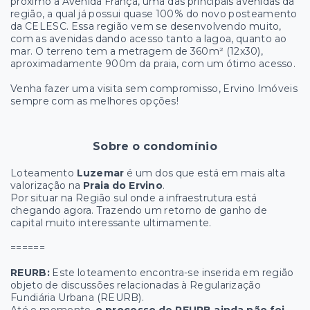
próximo a Avenida França, uma das principais avenidas da
região, a qual já possui quase 100% do novo posteamento
da CELESC. Essa região vem se desenvolvendo muito,
com as avenidas dando acesso tanto a lagoa, quanto ao
mar. O terreno tem a metragem de 360m² (12x30),
aproximadamente 900m da praia, com um ótimo acesso.
Venha fazer uma visita sem compromisso, Ervino Imóveis
sempre com as melhores opções!
Sobre o condomínio
Loteamento
Luzemar
é um dos que está em mais alta
valorização na
Praia do Ervino
.
Por situar na Região sul onde a infraestrutura está
chegando agora. Trazendo um retorno de ganho de
capital muito interessante ultimamente.
======
REURB:
Este loteamento encontra-se inserida em região
objeto de discussões relacionadas à Regularização
Fundiária Urbana (REURB).