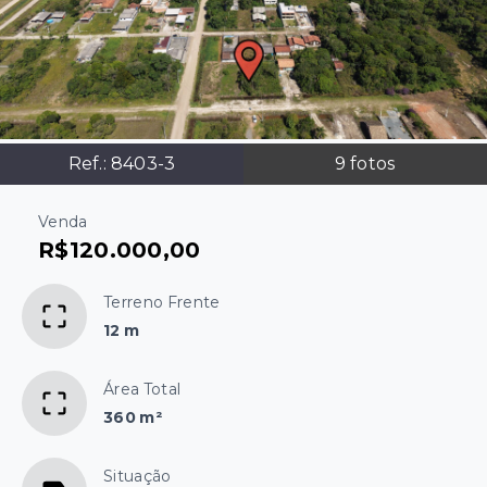
Ref.:
8403-3
9
fotos
Venda
R$120.000,00
Terreno Frente
12 m
Área Total
360 m²
Situação