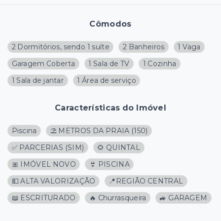
Cômodos
2 Dormitórios, sendo 1 suíte
2 Banheiros
1 Vaga
Garagem Coberta
1 Sala de TV
1 Cozinha
1 Sala de jantar
1 Área de serviço
Características do Imóvel
Piscina
⛱️ METROS DA PRAIA
(
150
)
✅ PARCERIAS (SIM)
🌻 QUINTAL
🎀 IMÓVEL NOVO
👙 PISCINA
💵 ALTA VALORIZAÇÃO
📍REGIÃO CENTRAL
📖 ESCRITURADO
🔥 Churrasqueira
🚙 GARAGEM