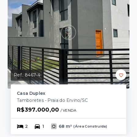
Ref.:
8467-4
Casa Duplex
Tamboretes - Praia do Ervino/SC
R$397.000,00
/ 
VENDA
2
1
68 m²
(
Área Construída
)