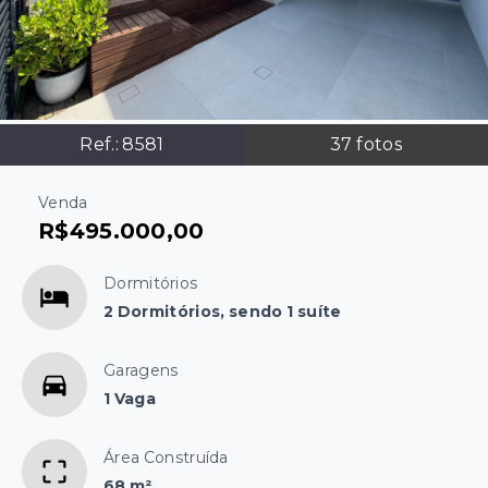
Ref.:
8581
37
fotos
Venda
R$495.000,00
Dormitórios
2 Dormitórios, sendo 1 suíte
Garagens
1 Vaga
Área Construída
68 m²