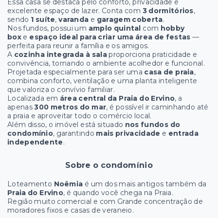
Essa casa se destaca pelo conforto, privacidade e
excelente espaço de lazer. Conta com
3 dormitórios
,
sendo
1 suíte
,
varanda
e
garagem coberta
.
Nos fundos, possui um
amplo quintal
com
hobby
box
e
espaço ideal para criar uma área de festas
—
perfeita para reunir a família e os amigos.
A
cozinha integrada à sala
proporciona praticidade e
convivência, tornando o ambiente acolhedor e funcional.
Projetada especialmente para ser uma
casa de praia
,
combina conforto, ventilação e uma planta inteligente
que valoriza o convívio familiar.
Localizada em
área central da Praia do Ervino
, a
apenas
300 metros do mar
, é possível ir caminhando até
a praia e aproveitar todo o comércio local.
Além disso, o imóvel está situado
nos fundos do
condomínio
, garantindo
mais privacidade
e
entrada
independente
.
Sobre o condomínio
Loteamento
Noêmia
é um dos mais antigos também da
Praia do Ervino
, é quando você chega na Praia.
Região muito comercial e com Grande concentração de
moradores fixos e casas de veraneio.