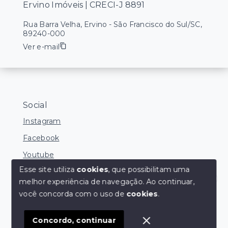
Ervino Imóveis | CRECI-J 8891
Rua Barra Velha, Ervino - São Francisco do Sul/SC,
89240-000
Ver e-mail
Social
Instagram
Facebook
Youtube
Esse site utiliza
cookies
, que possibilitam uma
melhor experiência de navegação.
Ao continuar,
Fale pelo Whatsapp !
você concorda com o uso de
cookies
.
© Copyright 2026 - Ervino Imóveis | CRECI-J 8891 -
Todos os direitos reservados
1
Concordo, continuar
SITE PARA IMOBILIARIA