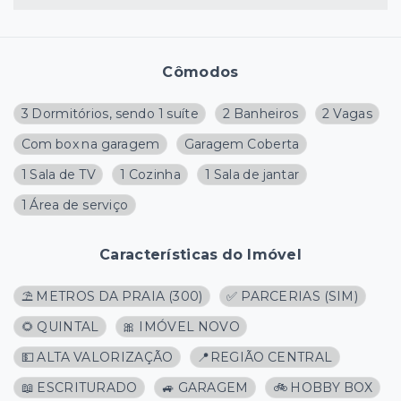
Cômodos
3 Dormitórios, sendo 1 suíte
2 Banheiros
2 Vagas
Com box na garagem
Garagem Coberta
1 Sala de TV
1 Cozinha
1 Sala de jantar
1 Área de serviço
Características do Imóvel
⛱️ METROS DA PRAIA
(
300
)
✅ PARCERIAS (SIM)
🌻 QUINTAL
🎀 IMÓVEL NOVO
💵 ALTA VALORIZAÇÃO
📍REGIÃO CENTRAL
📖 ESCRITURADO
🚙 GARAGEM
🚲 HOBBY BOX