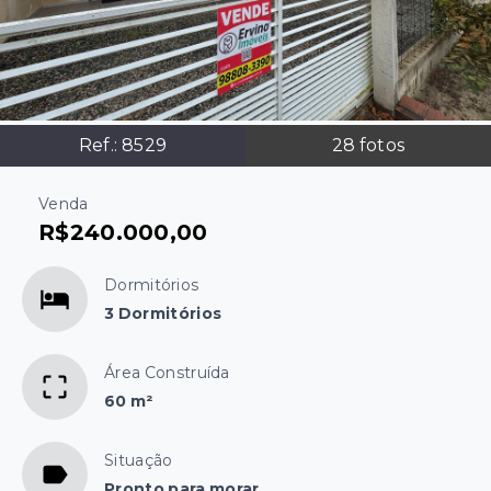
Ref.:
8529
28
fotos
Venda
R$240.000,00
Dormitórios
3 Dormitórios
Área Construída
60 m²
Situação
Pronto para morar