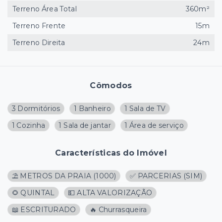
Terreno Área Total
360m²
Terreno Frente
15m
Terreno Direita
24m
Cômodos
3 Dormitórios
1 Banheiro
1 Sala de TV
1 Cozinha
1 Sala de jantar
1 Área de serviço
Características do Imóvel
⛱️ METROS DA PRAIA
(
1000
)
✅ PARCERIAS (SIM)
🌻 QUINTAL
💵 ALTA VALORIZAÇÃO
📖 ESCRITURADO
🔥 Churrasqueira