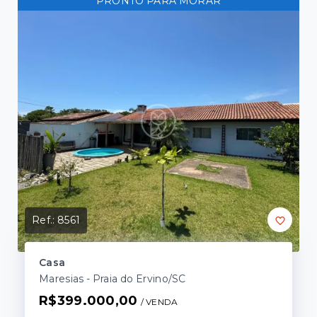
PRONTO PARA MORAR
Ref.:
8561
a!
Casa
Maresias - Praia do Ervino/SC
R$399.000,00
/ 
VENDA